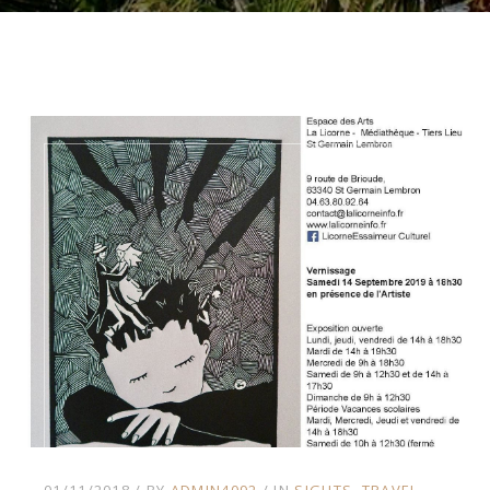
01/11/2018
BY
ADMIN4092
IN
SIGHTS
TRAVEL