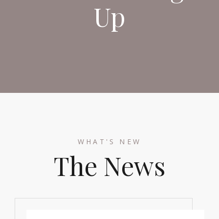
Up
WHAT'S NEW
The News