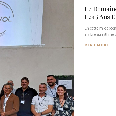
Le Domaine
Les 5 Ans D
En cette mi-septe
a vibré au rythme d
READ MORE