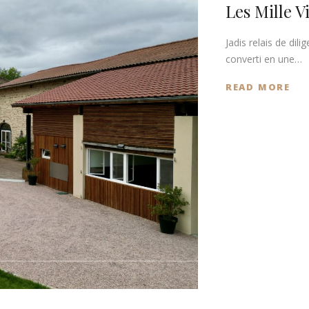
Les Mille V
Jadis relais de dili
converti en une…
READ MORE