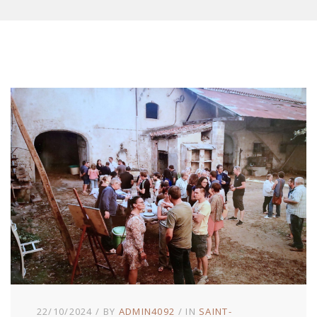
22/10/2024
BY
ADMIN4092
IN
SAINT-