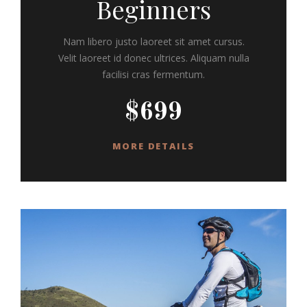
Beginners
Nam libero justo laoreet sit amet cursus.
Velit laoreet id donec ultrices. Aliquam nulla
facilisi cras fermentum.
$699
MORE DETAILS