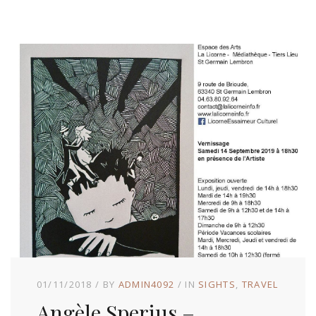
01/11/2018
BY
ADMIN4092
IN
SIGHTS
TRAVEL
Angèle Sperius –